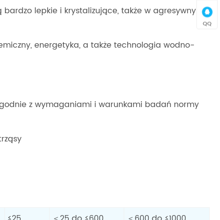
 bardzo lepkie i krystalizujące, także w agresywnym
QQ
hemiczny, energetyka, a także technologia wodno-
a zgodnie z wymaganiami i warunkami badań normy
trząsy
≤25
＜25 do ≤600
＜600 do ≤1000