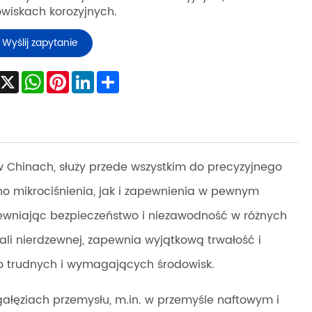
wiskach korozyjnych.
Wyślij zapytanie
Facebook
X
WhatsApp
Pinterest
LinkedIn
Share
hinach, służy przede wszystkim do precyzyjnego
o mikrociśnienia, jak i zapewnienia w pewnym
ewniając bezpieczeństwo i niezawodność w różnych
ali nierdzewnej, zapewnia wyjątkową trwałość i
do trudnych i wymagających środowisk.
ałęziach przemysłu, m.in. w przemyśle naftowym i