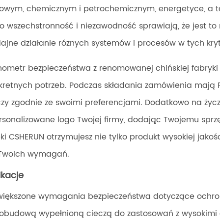
owym, chemicznym i petrochemicznym, energetyce, a tak
o wszechstronność i niezawodność sprawiają, że jest to
ajne działanie różnych systemów i procesów w tych kry
ometr bezpieczeństwa z renomowanej chińskiej fabryk
kretnych potrzeb. Podczas składania zamówienia mają
czy zgodnie ze swoimi preferencjami. Dodatkowo na ży
rsonalizowane logo Twojej firmy, dodając Twojemu sprzę
ęki CSHERUN otrzymujesz nie tylko produkt wysokiej jako
Twoich wymagań.
ikacje
większone wymagania bezpieczeństwa dotyczące ochron
 obudową wypełnioną cieczą do zastosowań z wysokimi