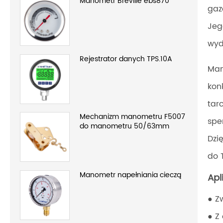
Manometr Breville ebs870
gaz
Jeg
wyd
Rejestrator danych TPS.10A
Man
kon
tar
Mechanizm manometru F5007
spe
do manometru 50/63mm
Dzi
do 
Manometr napełniania cieczą
Apl
● Z
● Z