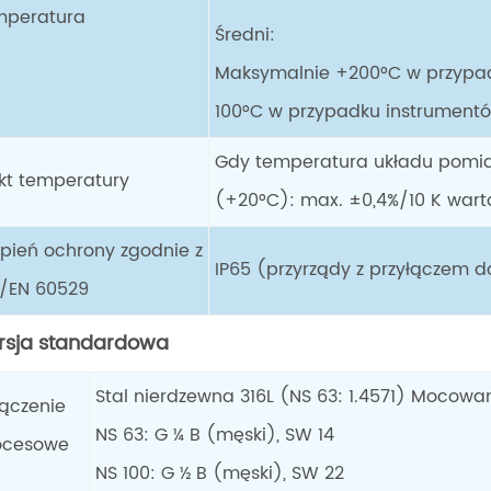
mperatura
Średni:
Maksymalnie +200°C w przypa
100°C w przypadku instrument
Gdy temperatura układu pomia
ekt temperatury
(+20°C): max. ±0,4%/10 K warto
opień ochrony zgodnie z
IP65 (przyrządy z przyłączem d
C/EN 60529
rsja standardowa
Stal nierdzewna 316L (NS 63: 1.4571) Mocow
łączenie
NS 63: G ¼ B (męski), SW 14
ocesowe
NS 100: G ½ B (męski), SW 22