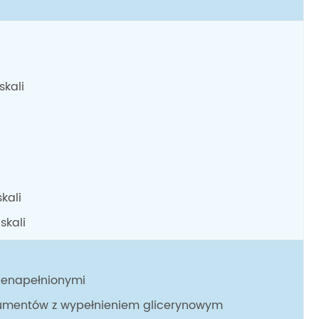
i
skali
kali
skali
ienapełnionymi
rumentów z wypełnieniem glicerynowym