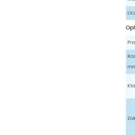
Lic
Opi
Pr
Ro
m
Kl
Zak