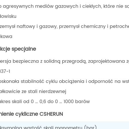
o agresywnych mediów gazowych i ciekłych, które nie są
dowisku
rzemysł naftowy i gazowy, przemysł chemiczny i petroc
ekowa
kcje specjalne
ersja bezpieczna z solidną przegrodą, zaprojektowan
837-1
oskonała stabilność cyklu obciążenia i odporność na ws
ałkowicie ze stali nierdzewnej
akres skali od 0 … 0,6 do 0 … 1000 barów
nienie cykliczne CSHERUN
ksymalna wartość skali manometru (bar)