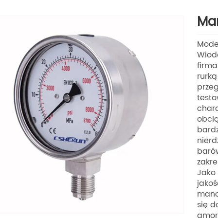
Ma
Mode
Wiod
firma
rurką
przeg
testo
chara
obcią
bardz
nierd
barów
zakre
Jako
jakoś
mano
się d
amorf