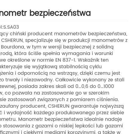
nometr bezpieczeństwa
l:S.SA03
ący chiński producent manometrów bezpieczeństwa,
 CSHERUN, specjalizuje się w produkcji manometrów z
 Bourdona, w tym w wersji bezpiecznej z solidną
rodą, która ściśle spełnia wymagania i warunki
we określone w normie EN 837-1. Wskaźnik ten
kteryzuje się wyjątkową stabilnością cyklu
żenia i odpornością na wstrząsy, dzięki czemu jest
o trwały i niezawodny. Całkowicie wykonany ze stali
zewnej, posiada zakres skali od 0…0,6 do 0…1000
, co pozwala na zastosowanie go w szerokim
sie zastosowań związanych z pomiarem ciśnienia.
 zaufany producent, CSHERUN gwarantuje najwyższą
ć i wydajność każdego produkowanego przez siebie
metru. Manometr bezpieczeństwa idealnie nadaje
o stosowania z gazami o niskiej lepkości lub gazami
icznymi i ciekłymi mediami korozyjnymi, a także w