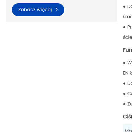
● D
Zobacz więcej
śro
● P
ści
Fun
● W
EN 
● D
● C
● Z
Ciś
Ma