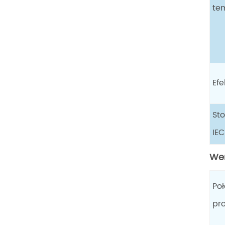
te
Ef
St
IE
We
Po
pr