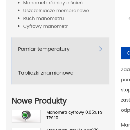
Manometr różnicy ciśnień
Uszczelniacze membranowe
Ruch manometru
Cyfrowy manometr
Pomiar temperatury

O
Zaa
Tabliczki znamionowe
pom
sto
Nowe Produkty
zas
odp
Manometr cyfrowy 0,05% FS
TPS.10
Man