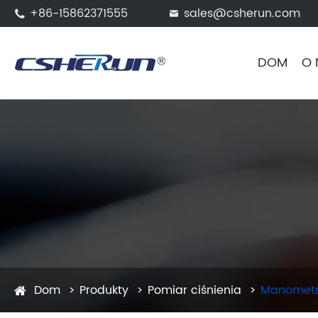
+86-15862371555
sales@csherun.com


DOM
O 
Dom
Produkty
Pomiar ciśnienia
Manometr 