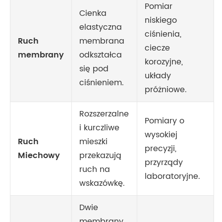
Pomiar
Cienka
niskiego
elastyczna
ciśnienia,
Ruch
membrana
ciecze
membrany
odkształca
korozyjne,
się pod
układy
ciśnieniem.
próżniowe.
Rozszerzalne
Pomiary o
i kurczliwe
wysokiej
Ruch
mieszki
precyzji,
Miechowy
przekazują
przyrządy
ruch na
laboratoryjne.
wskazówkę.
Dwie
membrany