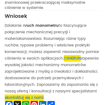
znamionowej przekraczającej maksymalne
ciśnienie w systemie.
Wniosek
Działanie A
ruch manometru
to fascynujące
połączenie mechanicznej precyzji i
materiałoznawstwa. Rozumiejąc różne typy
ruchów, typowe problemy i właściwe praktyki
konserwacji, możesz zapewnić niezawodny pomiar
ciśnienia w swoich aplikacjach.
CSHERUN
zapewnia
wysokiej jakości mechanizmy manometrów
zaprojektowane z myślą o trwałości i dokładności,
dostosowane do potrzeb przemysłowych i
laboratoryjnych. Zapraszamy do zapoznania się z
naszą ofertą i konsultacji z naszymi specjalistami
skontaktuj się z nami
.
Facebook
X
WhatsApp
Pinterest
LinkedIn
Share