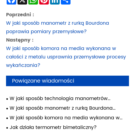
Poprzedni :
W jaki sposób manometr z rurką Bourdona
poprawia pomiary przemysłowe?
Następny :
W jaki sposób komora na media wykonana w
całości z metalu usprawnia przemysłowe procesy
wykańczania?
Powiązane wiadomości
W jaki sposób technologia manometrów
kapsułkowych może poprawić niezawodność
W jaki sposób manometr z rurką Bourdona
pomiarów przemysłowych?
poprawia pomiary przemysłowe?
W jaki sposób komora na media wykonana w
całości z metalu usprawnia przemysłowe procesy
Jak działa termometr bimetaliczny?
wykańczania?