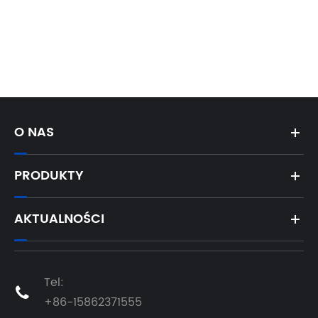
O NAS
PRODUKTY
AKTUALNOŚCI
Tel:

+86-15862371555