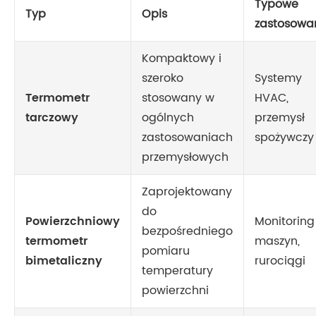
Typowe
Typ
Opis
zastosowa
Kompaktowy i
szeroko
Systemy
Termometr
stosowany w
HVAC,
tarczowy
ogólnych
przemysł
zastosowaniach
spożywczy
przemysłowych
Zaprojektowany
do
Powierzchniowy
Monitoring
bezpośredniego
termometr
maszyn,
pomiaru
bimetaliczny
rurociągi
temperatury
powierzchni