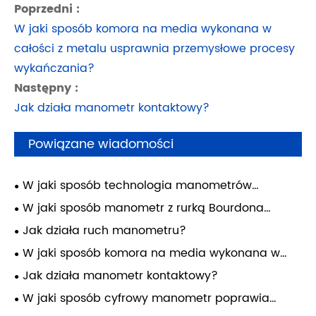
Poprzedni :
W jaki sposób komora na media wykonana w
całości z metalu usprawnia przemysłowe procesy
wykańczania?
Następny :
Jak działa manometr kontaktowy?
Powiązane wiadomości
W jaki sposób technologia manometrów
kapsułkowych może poprawić niezawodność
W jaki sposób manometr z rurką Bourdona
pomiarów przemysłowych?
poprawia pomiary przemysłowe?
Jak działa ruch manometru?
W jaki sposób komora na media wykonana w
całości z metalu usprawnia przemysłowe procesy
Jak działa manometr kontaktowy?
wykańczania?
W jaki sposób cyfrowy manometr poprawia
dokładność i wydajność pomiaru?