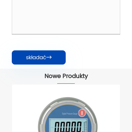
składać

Nowe Produkty
Manometr napełniania cieczą
Zobacz więcej >>