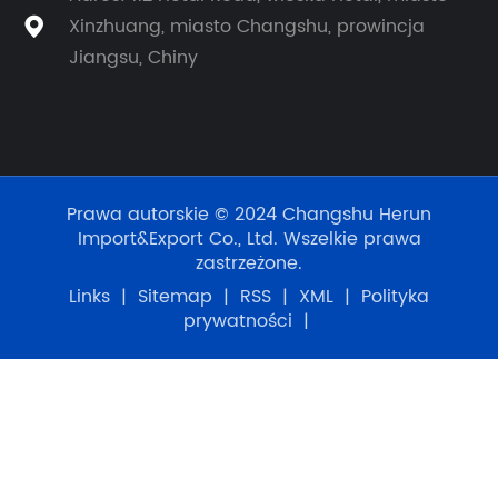
Xinzhuang, miasto Changshu, prowincja

Jiangsu, Chiny
Prawa autorskie © 2024 Changshu Herun
Import&Export Co., Ltd. Wszelkie prawa
zastrzeżone.
Links
|
Sitemap
|
RSS
|
XML
|
Polityka
prywatności
|