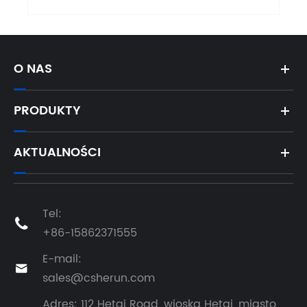
O NAS
PRODUKTY
AKTUALNOŚCI
Tel:

+86-15862371555
E-mail:

sales@csherun.com
Adres: 112 Hetai Road, wioska Hetai, miasto