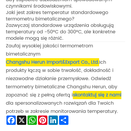
czynnikami środowiskowymi.
Jaki jest zakres temperatur standardowego
termometru bimetalicznego?
Zazwyczaj standardowe urządzenia obsługują
temperatury od -50°C do 300°C, ale konkretne
modele mogą się różnić.
Zaufaj wysokiej jakości termometrom
bimetalicznym
Changshu Herun Import&Export Co., Ltd.
Ich
produkty łączą w sobie trwałość, dokładność i
niezawodne działanie przemysłowe. Odwiedź
termometry bimetaliczne Changshu Herun, aby
zapoznać się z pełną ofertą i
skontaktuj się z nami
dla spersonalizowanych rozwiązań dla Twoich
potrzeb w zakresie monitorowania temperatury.
Facebook
X
WhatsApp
Pinterest
LinkedIn
Share